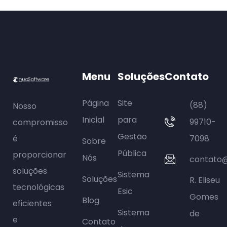
Menu
Soluções
Contato
Página
Site
(88)
Nosso
Inicial
para
99710-
compromisso
Gestão
é
7098
Sobre
Pública
proporcionar
Nós
contato@
soluções
Sistema
Soluções
R. Eliseu
tecnológicas
Esic
Gomes
Blog
eficientes
Sistema
de
e
Contato